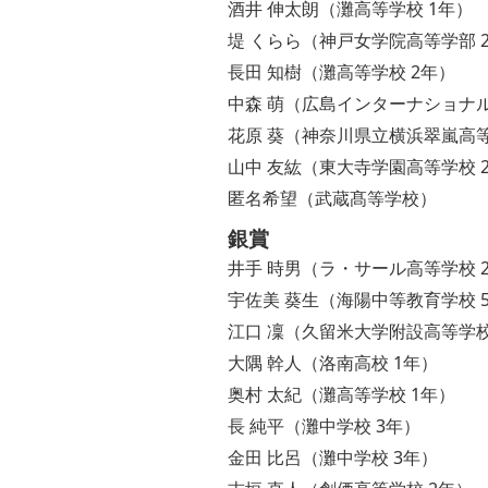
酒井 伸太朗（灘高等学校 1年）
堤 くらら（神戸女学院高等学部 
長田 知樹（灘高等学校 2年）
中森 萌（広島インターナショナル
花原 葵（神奈川県立横浜翠嵐高等
山中 友紘（東大寺学園高等学校 
匿名希望（武蔵髙等学校）
銀賞
井手 時男（ラ・サール高等学校 
宇佐美 葵生（海陽中等教育学校 
江口 凜（久留米大学附設高等学校
大隅 幹人（洛南高校 1年）
奥村 太紀（灘高等学校 1年）
長 純平（灘中学校 3年）
金田 比呂（灘中学校 3年）