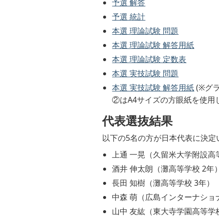
予選 解答
予選 統計
本選 理論試験 問題
本選 理論試験 解答用紙
本選 理論試験 定数表
本選 実技試験 問題
本選 実技試験 解答用紙
(※グ
②はA4サイズの方眼紙を使用
代表選抜結果
以下の5名の方が日本代表に決定
上通 一晃（久留米大学附設高等
酒井 伸太朗（灘高等学校 2年
長田 知樹（灘高等学校 3年）
中森 萌（広島インターナショナ
山中 友紘（東大寺学園高等学校