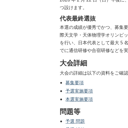
つ設けます。
代表最終選抜
本選の成績が優秀でかつ、募集要項
際天文学・天体物理学オリンピ
を行い、日本代表として最大 5
でに通信研修や合宿研修などを
大会詳細
大会の詳細は以下の資料をご確
募集要項
予選実施要項
本選実施要項
問題等
予選 問題