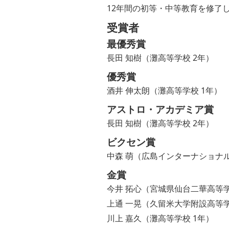
12年間の初等・中等教育を修了
受賞者
最優秀賞
長田 知樹（灘高等学校 2年）
優秀賞
酒井 伸太朗（灘高等学校 1年）
アストロ・アカデミア賞
長田 知樹（灘高等学校 2年）
ビクセン賞
中森 萌（広島インターナショナル
金賞
今井 拓心（宮城県仙台二華高等学
上通 一晃（久留米大学附設高等学
川上 嘉久（灘高等学校 1年）